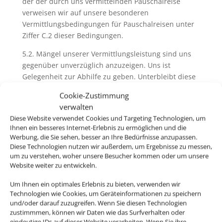
der der durch uns vermittelnden Pauschalreise
verweisen wir auf unsere besonderen
Vermittlungsbedingungen für Pauschalreisen unter
Ziffer C.2 dieser Bedingungen.
5.2. Mängel unserer Vermittlungsleistung sind uns
gegenüber unverzüglich anzuzeigen. Uns ist
Gelegenheit zur Abhilfe zu geben. Unterbleibt diese
Anzeige schuldhaft, entfallen jedwede Ansprüche
Cookie-Zustimmung
des Kunden aus dem Vermittlungsvertrag, soweit
verwalten
eine zumutbare Abhilfe durch uns möglich gewesen
Diese Website verwendet Cookies und Targeting Technologien, um
wäre. Unberührt bleiben Ansprüche aus deliktischer
Ihnen ein besseres Internet-Erlebnis zu ermöglichen und die
Haftung.
Werbung, die Sie sehen, besser an Ihre Bedürfnisse anzupassen.
Diese Technologien nutzen wir außerdem, um Ergebnisse zu messen,
um zu verstehen, woher unsere Besucher kommen oder um unsere
Website weiter zu entwickeln.
6. Pass-, Visa und gesundheitspolizeiliche
Formalitäten
Um Ihnen ein optimales Erlebnis zu bieten, verwenden wir
Technologien wie Cookies, um Geräteinformationen zu speichern
6.1. Bei der Buchung von Pauschalreisen werden Sie
und/oder darauf zuzugreifen. Wenn Sie diesen Technologien
von uns und ggfs. vom Reiseveranstalter über
zustimmmen, können wir Daten wie das Surfverhalten oder
eindeutige IDs auf dieser Website verarbeiten. Wenn Sie ihre