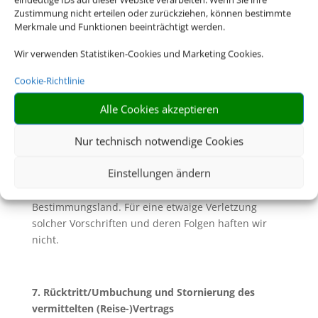
allgemeine Pass- und Visumserfordernisse des
Zustimmung nicht erteilen oder zurückziehen, können bestimmte
Bestimmungslandes, sowie die ungefähren Fristen
Merkmale und Funktionen beeinträchtigt werden.
der Erlangung von Visa sowie
gesundheitspolizeiliche Formalitäten unterrichtet.
Wir verwenden Statistiken-Cookies und Marketing Cookies.
6.2. Soweit mit Ihnen nicht ausdrücklich vereinbart,
Cookie-Richtlinie
sind Sie für die Einhaltung dieser Pass- und
Alle Cookies akzeptieren
Visumserfordernisse sowie der
gesundheitspolizeilichen Formalitäten und aller
Nur technisch notwendige Cookies
weiteren für die Durchführung der Reise geltenden
gesetzlichen Vorschriften die Reisenden selbst
Einstellungen ändern
verantwortlich. Dazu gehört insbesondere die
rechtzeitige Beantragung von Visa für das
Bestimmungsland. Für eine etwaige Verletzung
solcher Vorschriften und deren Folgen haften wir
nicht.
7. Rücktritt/Umbuchung und Stornierung des
vermittelten (Reise-)Vertrags